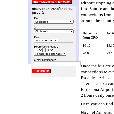
without stopping a
find Shuttle anoth
réserver un transfer de ou
jusqu´à
connections from t
De:
around the countr
à:
Departure 
Arriv
Date:
from GRO
10.10
13.1
Heure de rencontre:
:
20.00
23.1
e-mail (optionnel):
Once the bus arri
connections to eve
Escaldes, Arinsal, 
There is also a c
Barcelona Airport
2 hours daily buse
Here you can find 
Novatel Autocars -