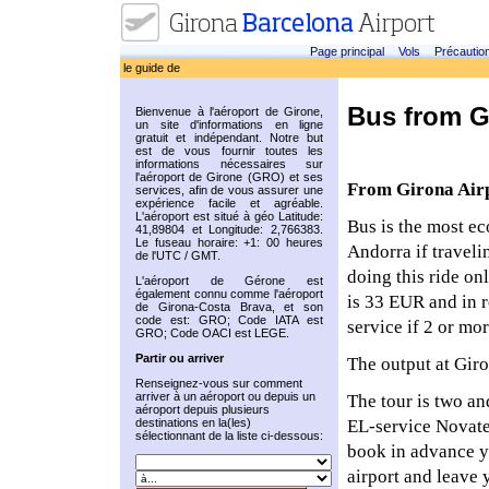
Page principal
Vols
Précautio
le guide de
Bus from G
Bienvenue à l'aéroport de Girone,
un site d'informations en ligne
gratuit et indépendant. Notre but
est de vous fournir toutes les
informations nécessaires sur
l'aéroport de Girone (GRO) et ses
From Girona Airp
services, afin de vous assurer une
expérience facile et agréable.
L'aéroport est situé à géo Latitude:
Bus is the most ec
41,89804 et Longitude: 2,766383.
Le fuseau horaire: +1: 00 heures
Andorra if traveli
de l'UTC / GMT.
doing this ride on
L'aéroport de Gérone est
également connu comme l'aéroport
is 33 EUR and in r
de Girona-Costa Brava, et son
code est: GRO; Code IATA est
service if 2 or mo
GRO; Code OACI est LEGE.
Partir ou arriver
The output at Gir
Renseignez-vous sur comment
arriver à un aéroport ou depuis un
The tour is two an
aéroport depuis plusieurs
destinations en la(les)
EL-service Novatel
sélectionnant de la liste ci-dessous:
book in advance yo
airport and leave 