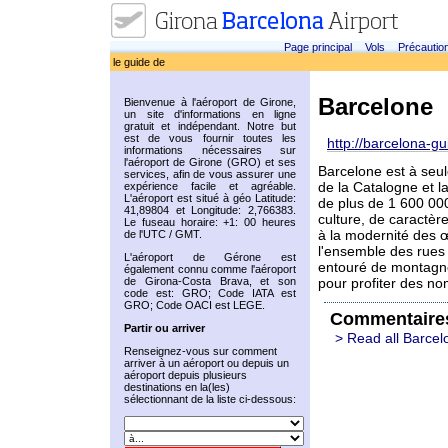
Page principal
Vols
Précautio
le guide de
Barcelone
Bienvenue à l'aéroport de Girone,
un site d'informations en ligne
gratuit et indépendant. Notre but
est de vous fournir toutes les
http://barcelona-gu
informations nécessaires sur
l'aéroport de Girone (GRO) et ses
Barcelone est à seul
services, afin de vous assurer une
de la Catalogne et l
expérience facile et agréable.
L'aéroport est situé à géo Latitude:
de plus de 1 600 00
41,89804 et Longitude: 2,766383.
culture, de caractère
Le fuseau horaire: +1: 00 heures
à la modernité des 
de l'UTC / GMT.
l'ensemble des rues d
L'aéroport de Gérone est
entouré de montagne
également connu comme l'aéroport
de Girona-Costa Brava, et son
pour profiter des n
code est: GRO; Code IATA est
GRO; Code OACI est LEGE.
Commentaire
Partir ou arriver
> Read all Barcel
Renseignez-vous sur comment
arriver à un aéroport ou depuis un
aéroport depuis plusieurs
destinations en la(les)
sélectionnant de la liste ci-dessous: