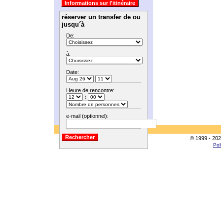
réserver un transfer de ou
jusqu´à
De:
à:
Date:
Heure de rencontre:
:
e-mail (optionnel):
© 1999 - 202
Pol